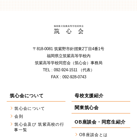
〒818-0081 筑紫野市針摺東2丁⽬4番1号
福岡県⽴筑紫⾼等学校内
筑紫⾼等学校同窓会（筑⼼会）事務局
TEL : 092-924-1511 （代表）
FAX : 092-928-0743
筑心会について
母校支援紹介
関東筑心会
筑心会について
会則
OB座談会・同窓生紹介
筑心会及び 筑紫高校の行
事一覧
OB座談会とは