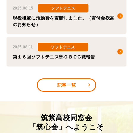
2025.08.15
ソフトテニス
現役後輩に活動費を寄贈しました。（寄付金残高
のお知らせ）
2025.08.11
ソフトテニス
第１６回ソフトテニス部ＯＢＯG戦報告
記事一覧
筑紫⾼校同窓会
「筑⼼会」へようこそ