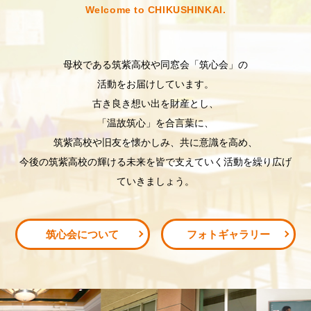
Welcome to CHIKUSHINKAI.
⺟校である筑紫⾼校や同窓会「筑⼼会」の
活動をお届けしています。
古き良き想い出を財産とし、
「温故筑⼼」を合⾔葉に、
筑紫⾼校や旧友を懐かしみ、共に意識を⾼め、
今後の筑紫⾼校の輝ける未来を皆で⽀えていく活動を繰り広げ
ていきましょう。
筑心会について
フォトギャラリー