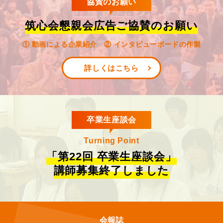
協賛のお願い
筑心会懇親会広告ご協賛のお願い
① 動画による企業紹介 ② インタビューボードの作製
詳しくはこちら
卒業生座談会
Turning Point
「第22回 卒業生座談会」
講師募集終了しました
会報誌