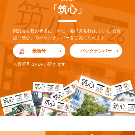
「筑心」
同窓会会員の皆様に一年に一度(7月発行)している
会報
誌『筑心』のバックナンバーをご覧になれます。
最新号
バックナンバー
※最新号はPDFが開きます。