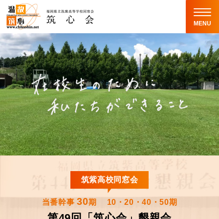
MENU
筑紫高校同窓会
30
当番幹事
期
10・20・40・50期
第49回「筑心会」懇親会